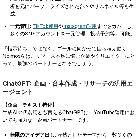
析を元にパーソナライズされた台本やサムネイル等を生
成。
一元管理
:
TikTok運用
や
Instagram運用
までをカバーし、
多くのSNSアカウントを一元管理。投稿予約等も可能。
「指示待ち」ではなく、ゴールに向かって自ら考え動く
NoimosAIは、リソース不足に悩む企業やクリエイターにと
って、最強のパートナーとなるでしょう。
ChatGPT: 企画・台本作成・リサーチの汎用エ
ージェント
【企画・テキスト特化】
生成AIの代名詞とも言えるChatGPTは、YouTube運用にお
いても強力な「企画パートナー」です。
無限のアイデア出し
: 漠然としたテーマから、数多くの