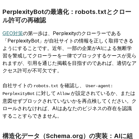
PerplexityBotの最適化：robots.txtとクロー
ル許可の再確認
GEO対策
の第一歩は、Perplexityのクローラーである
「PerplexityBot」が自社サイトの情報を正しく取得できる
ようにすることです。近年、一部の企業がAIによる無断学
習を警戒してクローラーを一律でブロックするケースが見ら
れますが、引用を通じた掲載を目指すのであれば、適切なア
クセス許可が不可欠です。
自社サイトの
を確認し、
robots.txt
User-agent:
に対して
が設定されているか、または
PerplexityBot
Allow
意図せずブロックされていないかを再点検してください。ク
ロールされなければ、AIはあなたのビジネスの存在を認識
することすらできません。
構造化データ（Schema.org）の実装：AIに組