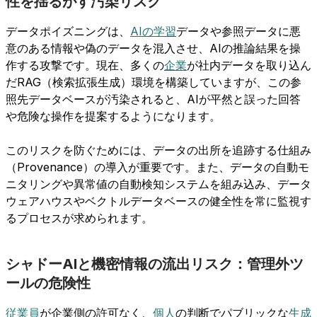
性を揺るがす汚染リスク
データポイズニングは、
AIの学習
データや参照データに悪
意のある情報や偽のデータを混入させ、AIの推論結果を操
作する攻撃です。現在、多くの
企業
が社内データを取り込ん
だRAG（検索拡張生成）環境を構築していますが、この参
照先データベースが汚染されると、AIが平然と誤った回答
や危険な操作を提案するようになります。
このリスクを防ぐためには、データの出所を追跡する仕組み
（Provenance）の導入が重要です。また、データの自動モ
ニタリングや異常値の自動検知システムを組み込み、データ
ウェアハウスやベクトルデータベースの健全性を常に監視す
るプロセスが求められます。
シャドーAIと機密情報の流出リスク：管理外ツ
ールの危険性
従業員
が企業側の許可なく、
個人
の判断でパブリックな
生成