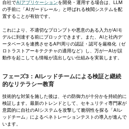
自社で
AIアプリケーション
を開発・運用する場合は、LLM
の手前に「AIガードレール」と呼ばれる検閲システムを配
置することが有効です。
これにより、不適切なプロンプトや悪意のある入力がAIモ
デルに到達する前にブロックできます。また、AIと社内デ
ータベースを連携させるAPI周りの認証・認可を厳格化（ゼ
ロトラストアーキテクチャの適用など）し、万が一AIが誤
動作を起こしても情報が流出しない仕組みを実装します。
フェーズ3：AIレッドチームによる検証と継続
的なリテラシー教育
技術的な対策を施した後は、その防御力が十分かを持続的に
検証します。最新のトレンドとして、セキュリティ専門家が
意図的に自社のAIシステムを攻撃して脆弱性を探る「AIレ
ッドチーム」によるペネトレーションテストの導入が進んで
います。