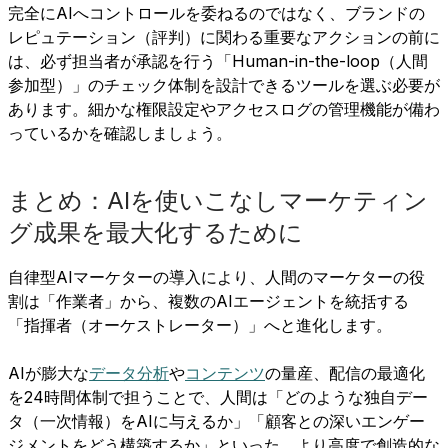
完全にAIへコントロールを委ねるのではなく、ブランドの
レピュテーション（評判）に関わる重要なアクションの前に
は、必ず担当者が承認を行う「Human-in-the-loop（人間
参加型）」のチェック体制を設計できるツールを選ぶ必要が
あります。細かな権限設定やアクセスログの管理機能が備わ
っているかを確認しましょう。
まとめ：AIを使いこなしマーケティン
グ成果を最大化するために
自律型AIマーケターの導入により、人間のマーケターの役
割は「作業者」から、複数のAIエージェントを統括する
「指揮者（オーケストレーター）」へと進化します。
AIが膨大な
データ分析
や
コンテンツ
の量産、配信の最適化
を24時間体制で担うことで、人間は「どのような独自デー
タ（一次情報）をAIに与えるか」「顧客との深いエンゲー
ジメントをどう構築するか」といった、より高度で創造的な