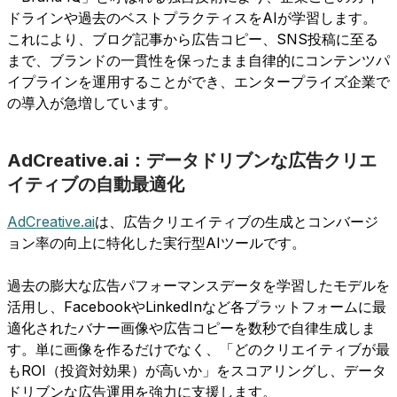
ドラインや過去のベストプラクティスをAIが学習します。
これにより、ブログ記事から広告コピー、SNS投稿に至る
まで、ブランドの一貫性を保ったまま自律的にコンテンツパ
イプラインを運用することができ、エンタープライズ企業で
の導入が急増しています。
AdCreative.ai：データドリブンな広告クリエ
イティブの自動最適化
AdCreative.ai
は、広告クリエイティブの生成とコンバージ
ョン率の向上に特化した実行型AIツールです。
過去の膨大な広告パフォーマンスデータを学習したモデルを
活用し、FacebookやLinkedInなど各プラットフォームに最
適化されたバナー画像や広告コピーを数秒で自律生成しま
す。単に画像を作るだけでなく、「どのクリエイティブが最
もROI（投資対効果）が高いか」をスコアリングし、データ
ドリブンな広告運用を強力に支援します。