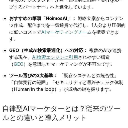
プするパートナー」へと進化しています。
おすすめの筆頭「NoimosAI」：
戦略立案からコンテン
ツ作成、配信までを一気通貫で代行し、1人分より圧倒的
に低いコストで
AIマーケティングチーム
を構築できま
す。
GEO（生成AI検索最適化）への対応：
複数のAIが連携
する現在、
AI検索エンジンに引用
されやすい構造
（
GEO
）を意識したマーケティングが不可欠です。
ツール選びの3大基準：
「既存システムとの統合性」
「自律実行の範囲」「セキュリティと最終チェック体制
（Human in the loop）」が成功の鍵を握ります。
自律型AIマーケターとは？従来のツー
ルとの違いと導入メリット