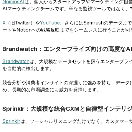
NoimosAI
は、個人からスタートアップやマーケティング担当
AIマーケティングチームです。単なる監視ツールではなく、
X
（旧Twitter）や
YouTube
、さらにはSemrushのデータ
ートやNotionへの戦略反映までをシームレスに行うことが
Brandwatch：エンタープライズ向けの高度なA
Brandwatch
は、大規模なデータセットを扱うエンタープライ
を自動的に検出します。
競合分析や消費者インサイトの深掘りに強みを持ち、データ
め、長期的な市場調査にも威力を発揮します。
Sprinklr：大規模な統合CXMと自律型インテリ
Sprinklr
は、ソーシャルリスニングだけでなく、カスタマー