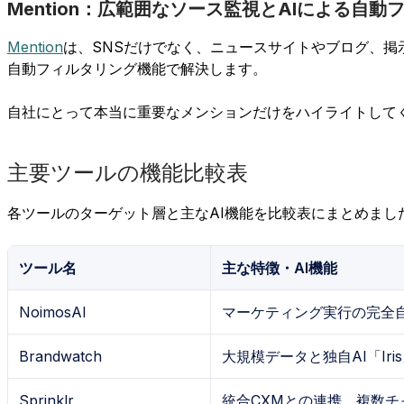
Mention：広範囲なソース監視とAIによる自動
Mention
は、SNSだけでなく、ニュースサイトやブログ、掲
自動フィルタリング機能で解決します。
自社にとって本当に重要なメンションだけをハイライトして
主要ツールの機能比較表
各ツールのターゲット層と主なAI機能を比較表にまとめまし
ツール名
主な特徴・AI機能
NoimosAI
マーケティング実行の完全自律
Brandwatch
大規模データと独自AI「Ir
Sprinklr
統合CXMとの連携、複数チ