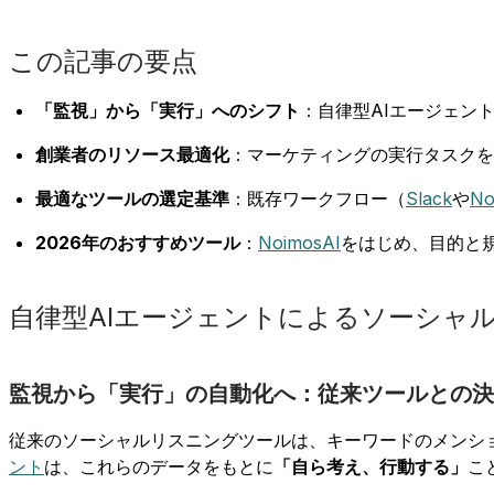
この記事の要点
「監視」から「実行」へのシフト
：自律型AIエージェン
創業者のリソース最適化
：マーケティングの実行タスクを
最適なツールの選定基準
：既存ワークフロー（
Slack
や
No
2026年のおすすめツール
：
NoimosAI
をはじめ、目的と
自律型AIエージェントによるソーシャ
監視から「実行」の自動化へ：従来ツールとの決
従来のソーシャルリスニングツールは、キーワードのメンシ
ント
は、これらのデータをもとに
「自ら考え、行動する」
こ