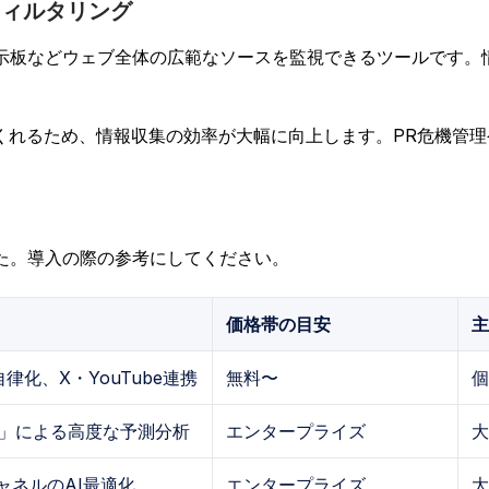
フィルタリング
示板などウェブ全体の広範なソースを監視できるツールです。
くれるため、情報収集の効率が大幅に向上します。PR危機管
た。導入の際の参考にしてください。
価格帯の目安
主
化、X・YouTube連携
無料〜
個
is」による高度な予測分析
エンタープライズ
大
ャネルのAI最適化
エンタープライズ
大