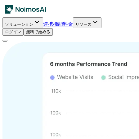
連携
機能
料金
ソリューション
リソース
ログイン
無料で始める