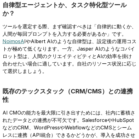
自律型エージェントか、タスク特化型ツール
か？
ツールを選定する際、まず確認すべきは「自律的に動くか、
人間が毎回プロンプトを入力する必要があるか」です。
NoimosA
IやAlbert AIのような自律型は、設定後の運用コス
トが極めて低くなります。一方、Jasper AIのようなコパイ
ロット型は、人間のクリエイティビティとAIの効率を掛け
合わせたい場合に適しています。自社のリソース状況に応じ
て選択しましょう。
既存のテックスタック（CRM/CMS）との連携
性
AI CMOの能力を最大限に引き出すためには、社内に蓄積さ
れたデータとの連携が不可欠です。SalesforceやHubSpot
などのCRM、WordPressやWebflowなどのCMSとシーム
レスに連携（API統合）できるかどうかが、導入を成功させ