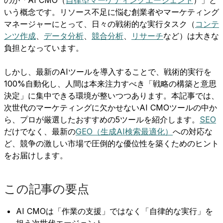
いう概念です。リソース不足に悩む創業者やマーケティング
マネージャーにとって、日々の戦術的な実行タスク（
コンテ
ンツ作成
、
データ分析
、
競合分析
、
リサーチ
など）は大きな
負担となっています。
しかし、最新のAIツールを導入することで、戦術的実行を
100%自動化し、人間は本来注力すべき「戦略の構築と意思
決定」に集中できる環境が整いつつあります。本記事では、
次世代のマーケティングに欠かせないAI CMOツールの中か
ら、プロが厳選したおすすめの5ツールを紹介します。
SEO
だけでなく、最新の
GEO（生成AI検索最適化）
への対応な
ど、競争の激しい市場で圧倒的な優位性を築くためのヒント
をお届けします。
この記事の要点
AI CMOは「作業の支援」ではなく「自律的な実行」を
担う次世代エージェント