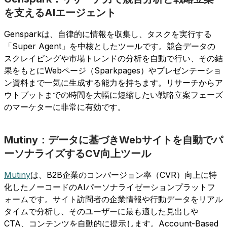
を支えるAIエージェント
Gensparkは、自律的に情報を収集し、タスクを実行する
「Super Agent」を中核としたツールです。競合データの
スクレイピングや市場トレンドの分析を自動で行い、その結
果をもとにWebページ（Sparkpages）やプレゼンテーショ
ン資料まで一気に生成する能力を持ちます。リサーチからア
ウトプットまでの時間を大幅に短縮したい戦略立案フェーズ
のマーケターに非常に有効です。
Mutiny：データに基づきWebサイトを自動でパ
ーソナライズするCV向上ツール
Mutiny
は、B2B企業のコンバージョン率（CVR）向上に特
化したノーコードのAIパーソナライゼーションプラットフ
ォームです。サイト訪問者の企業情報や行動データをリアル
タイムで分析し、そのユーザーに最も適した見出しや
CTA、コンテンツを自動的に提示します。Account-Based