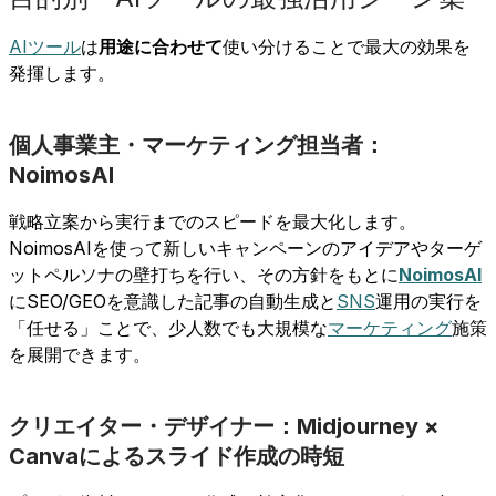
AIツール
は
用途に合わせて
使い分けることで最大の効果を
発揮します。
個人事業主・マーケティング担当者：
NoimosAI
戦略立案から実行までのスピードを最大化します。
NoimosAIを使って新しいキャンペーンのアイデアやターゲ
ットペルソナの壁打ちを行い、その方針をもとに
NoimosAI
にSEO/GEOを意識した記事の自動生成と
SNS
運用の実行を
「任せる」ことで、少人数でも大規模な
マーケティング
施策
を展開できます。
クリエイター・デザイナー：Midjourney ×
Canvaによるスライド作成の時短