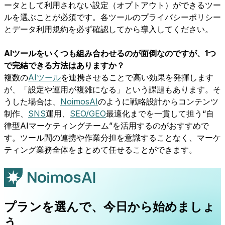
ータとして利用されない設定（オプトアウト）ができるツー
ルを選ぶことが必須です。各ツールのプライバシーポリシー
とデータ利用規約を必ず確認してから導入してください。
AIツールをいくつも組み合わせるのが面倒なのですが、1つ
で完結できる方法はありますか？
複数の
AIツール
を連携させることで高い効果を発揮します
が、「設定や運用が複雑になる」という課題もあります。そ
うした場合は、
NoimosAI
のように戦略設計からコンテンツ
制作、
SNS
運用、
SEO/GEO
最適化までを一貫して担う“自
律型AIマーケティングチーム”を活用するのがおすすめで
す。ツール間の連携や作業分担を意識することなく、マーケ
ティング業務全体をまとめて任せることができます。
プランを選んで、今日から始めましょ
う。