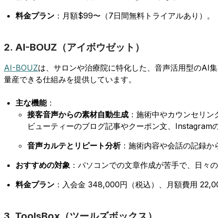
料金プラン
：月額$99〜（7日間無料トライアルあり）。
2. AI-BOUZ（アイボウゼット）
AI-BOUZ
は、サロンや治療院に特化した、音声活用型のAI
量産できる仕組みを提供しています。
主な機能
：
接客音声からの素材自動生成
：施術中やカウンセリン
ビューティーのブログ記事やクーポン文、Instagra
音声カルテとリピート分析
：施術内容や会話の記録か
おすすめの対象
：パソコンでの文章作成が苦手で、日々の
料金プラン
：入会金 348,000円（税込）、月額費用 22,
3. ToolsBox（ツールズボックス）