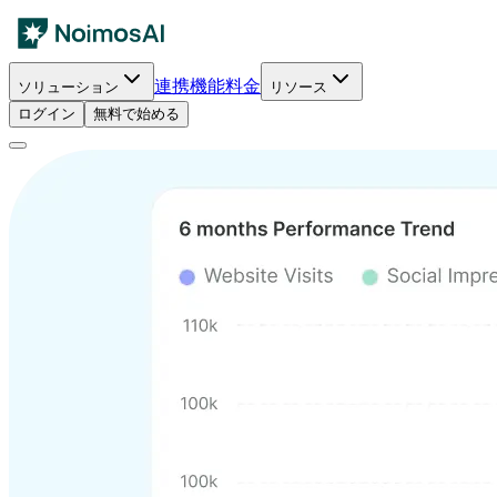
連携
機能
料金
ソリューション
リソース
ログイン
無料で始める