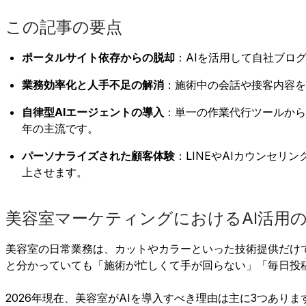
この記事の要点
ポータルサイト依存からの脱却
：AIを活用して自社ブロ
業務効率化と人手不足の解消
：施術中の会話や接客内容を
自律型AIエージェントの導入
：単一の作業代行ツールから、
年の主流です。
パーソナライズされた顧客体験
：LINEやAIカウンセ
上させます。
美容室マーケティングにおけるAI活用
美容室の日常業務は、カットやカラーといった技術提供だけ
と分かっていても「施術が忙しくて手が回らない」「毎日投
2026年現在、美容室がAIを導入すべき理由は主に3つありま