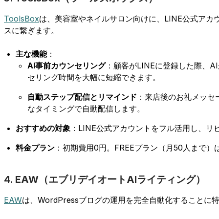
ToolsBox
は、美容室やネイルサロン向けに、LINE公式ア
スに繋ぎます。
主な機能
：
AI事前カウンセリング
：顧客がLINEに登録した際、
セリング時間を大幅に短縮できます。
自動ステップ配信とリマインド
：来店後のお礼メッセ
なタイミングで自動配信します。
おすすめの対象
：LINE公式アカウントをフル活用し、
料金プラン
：初期費用0円。FREEプラン（月50人まで）は0円
4. EAW（エブリデイオートAIライティング）
EAW
は、WordPressブログの運用を完全自動化することに