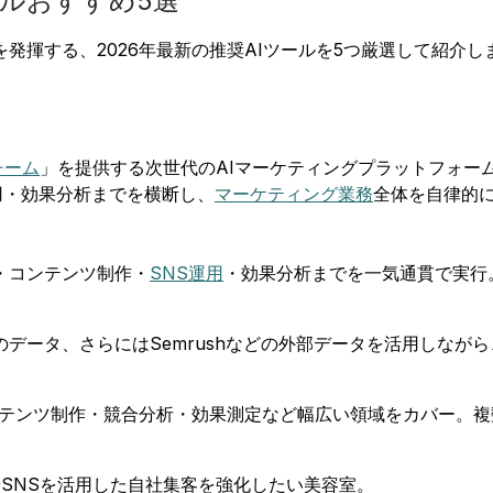
ールおすすめ5選
発揮する、2026年最新の推奨AIツールを5つ厳選して紹介し
チーム
」を提供する次世代のAIマーケティングプラットフォー
用・効果分析までを横断し、
マーケティング業務
全体を自律的
・コンテンツ制作・
SNS運用
・効果分析までを一気通貫で実行
データ、さらにはSemrushなどの外部データを活用しなが
テンツ制作・競合分析・効果測定など幅広い領域をカバー。複数
やSNSを活用した自社集客を強化したい美容室。