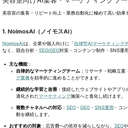
美容室向けAI集客・マーケティングツ
美容室の集客・リピート向上・業務自動化に極めて高い効果を
1. NoimosAI（ノイモスAI）
NoimosAI
は、企業や個人向けに「
自律型AIマーケティング
なく、競合分析・
SEO/GEO
対策・コンテンツ制作・SNS運
主な機能
：
自律的なマーケティングチーム
：リサーチ・戦略立案
グ業務
を効率的に進めることができます。
継続的な学習と改善
：接続したウェブサイトやアプリの
適化された
マーケティング
施策へと進化し続けます。
複数チャネルへの対応
：
SEO
・
GEO
・
SNS運用
・コン
動を継続します。
おすすめの対象
：広告費への依存を減らしながら、
SEO