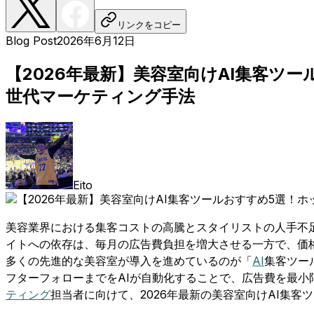
リンクをコピー
Blog Post
2026年6月12日
【2026年最新】美容室向けAI集客
世代マーケティング手法
Eito
美容業界における集客コストの高騰とスタイリストの人手不
イトへの依存は、毎月の広告費負担を増大させる一方で、価格
多くの先進的な美容室が導入を進めているのが「
AI
集客ツー
フターフォローまでをAIが自動化することで、広告費を最
ティング
担当者に向けて、2026年最新の美容室向けAI集